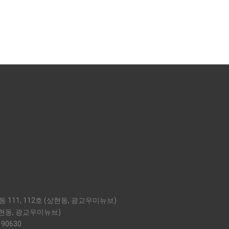
 111, 112호 (상현동, 광교우미뉴브)
상현동, 광교우미뉴브)
 90630