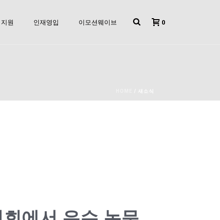
0
지원
인재영입
이모션웨이브
HOME
/
새소식
회에서 우수 논문