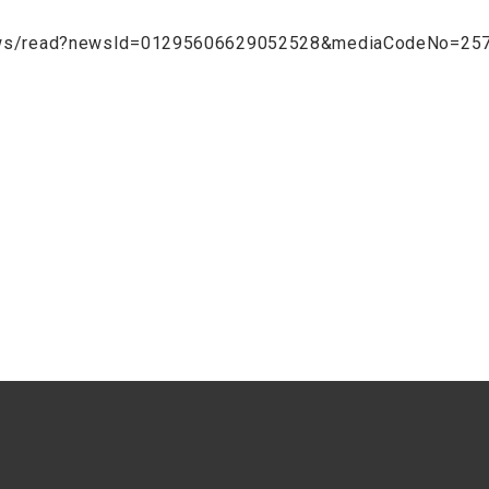
/news/read?newsId=01295606629052528&mediaCodeNo=25