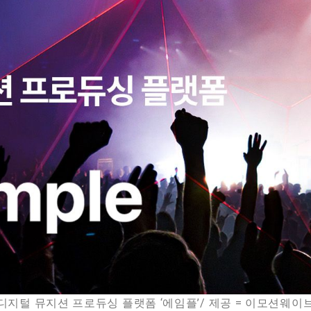
[디지털 뮤지션 프로듀싱 플랫폼 ‘에임플’/ 제공 = 이모션웨이브