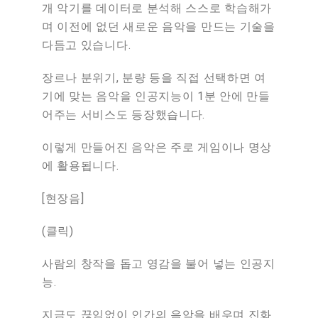
개
악기를
데이터로
분석해
스스로
학습해가
며
이전에
없던
새로운
음악을
만드는
기술을
다듬고
있습니다
.
장르나
분위기
,
분량
등을
직접
선택하면
여
기에
맞는
음악을
인공지능이
1
분
안에
만들
어주는
서비스도
등장했습니다
.
이렇게
만들어진
음악은
주로
게임이나
명상
에
활용됩니다
.
[
현장음
]
(
클릭
)
사람의
창작을
돕고
영감을
불어
넣는
인공지
능
.
지금도
끊임없이
인간의
음악을
배우며
진화