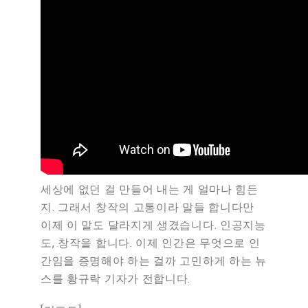
세상에
없던
걸
만들어
내는
게
얼마나
힘든
지
.
그래서
창작의
고통이라
말들
합니다만
이제
이
말도
달라지게
생겼습니다
.
인공지능
도
,
창작을
합니다
.
이제
인간은
무엇으로
인
간임을
증명해야
하는
걸까
고민하게
하는
뉴
스를
황규락
기자가
전합니다
.