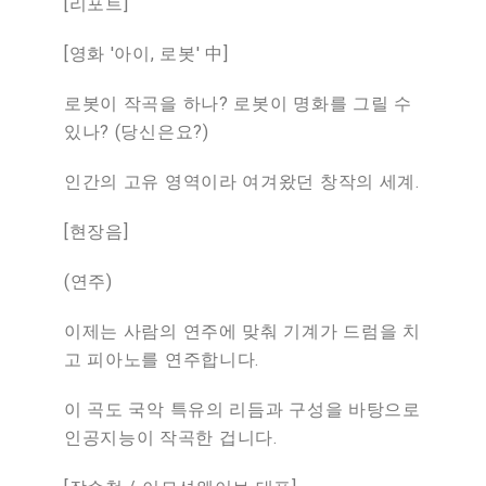
[
리포트
]
[
영화
'
아이
,
로봇
'
中
]
로봇이
작곡을
하나
?
로봇이
명화를
그릴
수
있나
? (
당신은요
?)
인간의
고유
영역이라
여겨왔던
창작의
세계
.
[
현장음
]
(
연주
)
이제는
사람의
연주에
맞춰
기계가
드럼을
치
고
피아노를
연주합니다
.
이
곡도
국악
특유의
리듬과
구성을
바탕으로
인공지능이
작곡한
겁니다
.