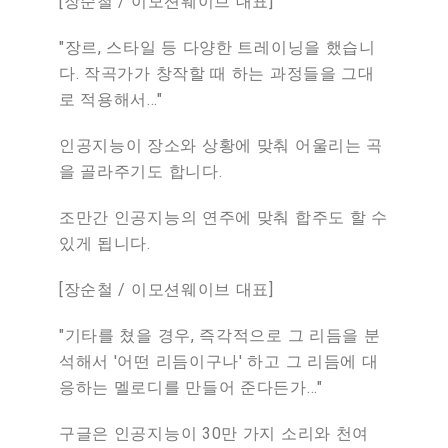
[
장순철
/
이모션웨이브
대표
]
"
장르
,
스타일
등
다양한
트레이닝을
했습니
다
.
작곡가가
창작할
때
하는
과정들을
그대
로
적용해서
…"
인공지능이
장소와
상황에
맞춰
어울리는
곡
을
골라주기도
합니다
.
조만간
인공지능의
연주에
맞춰
합주도
할
수
있게
됩니다
.
[
장순철
/
이모션웨이브
대표
]
"
기타를
쳤을
경우
,
즉각적으로
그
리듬을
분
석해서
'
어떤
리듬이구나
'
하고
그
리듬에
대
응하는
멜로디를
만들어
준다든가
…"
구글은
인공지능이
30
만
가지
소리와
천여