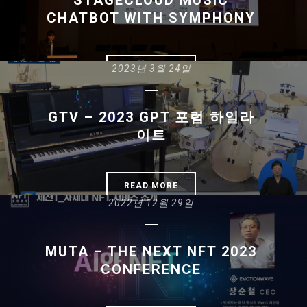
STAGECLOUD MUSIC
CHATBOT WITH SYMPHONY
2023년 3월 24일
READ MORE
GTV – 2023 GPT 포럼 하일라
이트
READ MORE
2022년 12월 29일
MUTA – THE NEXT NFT 2023
CONFERENCE