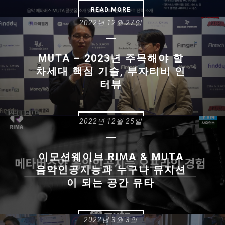
READ MORE
2022년 12월 27일
MUTA – 2023년 주목해야 할
차세대 핵심 기술, 부자티비 인
터뷰
2022년 12월 25일
READ MORE
이모션웨이브 RIMA & MUTA
음악인공지능과 누구나 뮤지션
이 되는 공간 뮤타
2022년 3월 3일
READ MORE