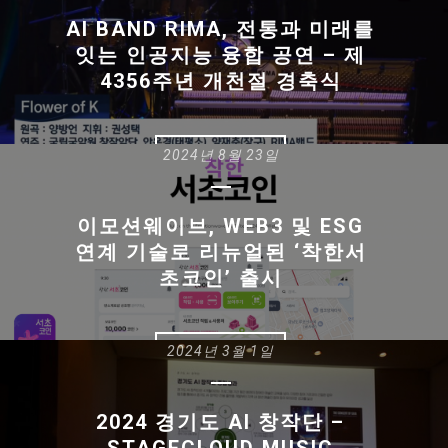
AI BAND RIMA, 전통과 미래를
잇는 인공지능 융합 공연 – 제
4356주년 개천절 경축식
2024년 8월 23일
READ MORE
이모션웨이브, WEB3 및 ESG
연계 기술로 리뉴얼된 ‘착한서
초코인’ 출시
2024년 3월 1일
READ MORE
2024 경기도 AI 창작단 –