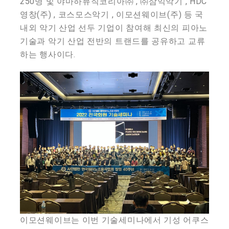
250명 및 야마하뮤직코리아㈜ , ㈜삼익악기 , HDC
영창(주) , 코스모스악기 , 이모션웨이브(주) 등 국
내외 악기 산업 선두 기업이 참여해 최신의 피아노
기술과 악기 산업 전반의 트랜드를 공유하고 교류
하는 행사이다.
이모션웨이브는 이번 기술세미나에서 기성 어쿠스