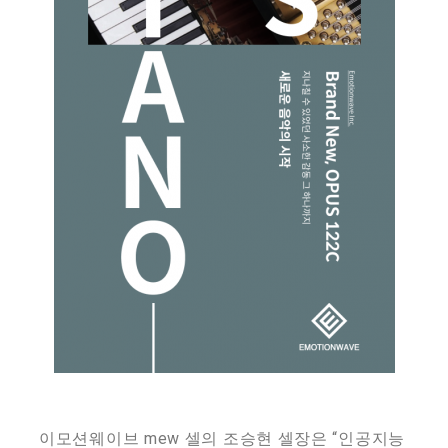
이모션웨이브 mew 셀의 조승현 셀장은 “인공지능