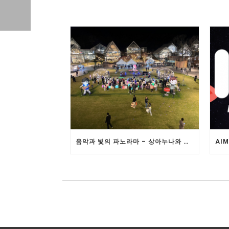
음악과 빛의 파노라마 – 상아누나와 함께하는 워싱턴-의왕 RIMA 의 초저지연 5G 원격 콘서트