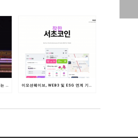
AI BAND RIMA, 전통과 미래를 잇는 인공지능 융합 공연 – 제 4356주년 개천절 경축식
이모션웨이브, WEB3 및 ESG 연계 기술로 리뉴얼된 ‘착한서초코인’ 출시