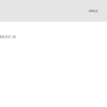
서비스
MUSIC AI