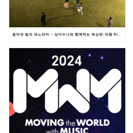
음악과 빛의 파노라마 – 상아누나와 함께하는 워싱턴-의왕 RIMA 의 초저지연 5G 원격 콘서트