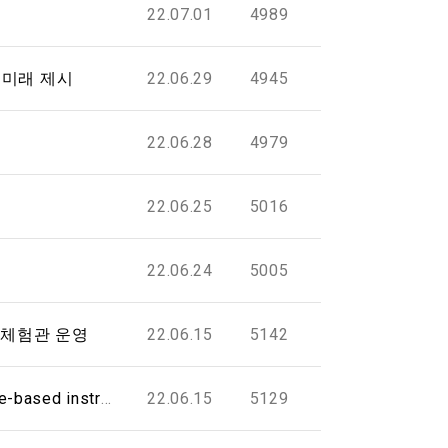
22.07.01
4989
 미래 제시
22.06.29
4945
22.06.28
4979
22.06.25
5016
22.06.24
5005
모 체험관 운영
22.06.15
5142
이모션웨이브 특허등록 '인공지능 기반 악기 연주 보조 시스템 및 방법' (Artificial intelligence-based instrument performance assistance system and method)
22.06.15
5129