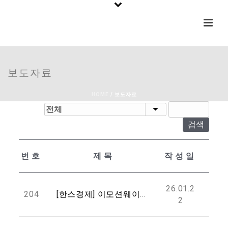
보도자료
HOME
/
보도자료
검색
번호
제목
작성일
26.01.2
204
[한스경제] 이모션웨이브, 악기 제조사 위한 SW 중심 피지컬 AI 전략 공개
2