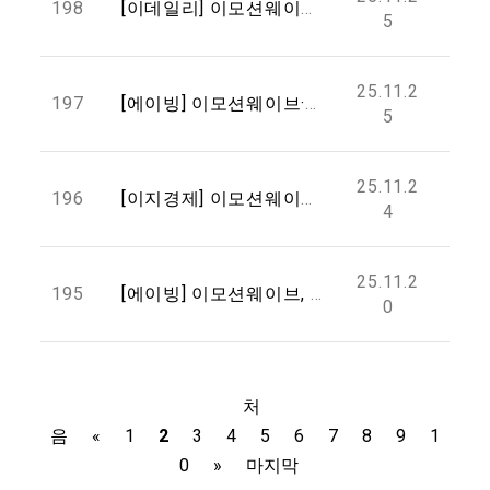
198
[이데일리] 이모션웨이브·MUTA, UAE서 1500만달러 규모 글로벌 웹3·AI 협력 제휴
5
25.11.2
197
[에이빙] 이모션웨이브·MUTA PTE, UAE서 Web3·AI·메타버스 글로벌 협력 MOU 체결... “1500만 달러 규모 공동 프로젝트 추진”
5
25.11.2
196
[이지경제] 이모션웨이브, 피에이치이엔엠과 두바이서 글로벌 AI 미디어 협력 ‘맞손’
4
25.11.2
195
[에이빙] 이모션웨이브, AI 에이전틱 솔루션 기반 'SERO AI'·'MUVIS' 공개... “미디어 엔터테인먼트 생산성 혁신 가속화”
0
처
음
«
1
2
3
4
5
6
7
8
9
1
0
»
마지막