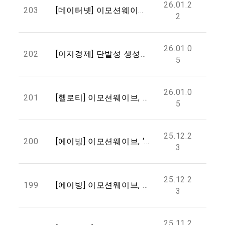
26.01.2
203
[데이터넷] 이모션웨이브, 악기 제조사용 ‘소프트웨어 중심 피지컬 AI’ 전략 공개
2
26.01.0
202
[이지경제] 단발성 생성은 끝났다…이모션웨이브가 제시한 ‘창작 AI’의 진화
5
26.01.0
201
[헬로티] 이모션웨이브, CES 2026서 MUVIS·SERO AI로 북미 공략 나선다
5
25.12.2
200
[에이빙] 이모션웨이브, ‘2025 글로벌 디자인 잇 어워드’서 브론즈 프라이즈 수상
3
25.12.2
199
[에이빙] 이모션웨이브, AI 기반 공교육 실증 성과 바탕 글로벌 교육시장 진출 추진
3
25.11.2