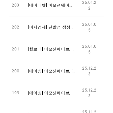
26.01.2
203
[데이터넷] 이모션웨이브, 악기 제조사용 ‘소프트웨어 중심 피지컬 AI’ 전략 공개
2
26.01.0
202
[이지경제] 단발성 생성은 끝났다…이모션웨이브가 제시한 ‘창작 AI’의 진화
5
26.01.0
201
[헬로티] 이모션웨이브, CES 2026서 MUVIS·SERO AI로 북미 공략 나선다
5
25.12.2
200
[에이빙] 이모션웨이브, ‘2025 글로벌 디자인 잇 어워드’서 브론즈 프라이즈 수상
3
25.12.2
199
[에이빙] 이모션웨이브, AI 기반 공교육 실증 성과 바탕 글로벌 교육시장 진출 추진
3
25.11.2