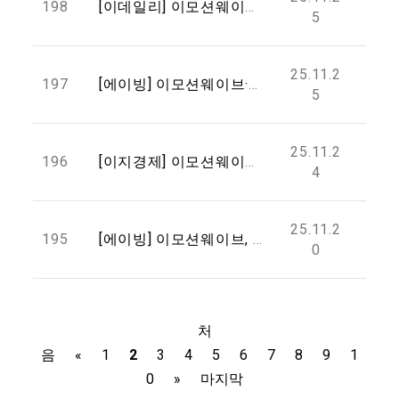
198
[이데일리] 이모션웨이브·MUTA, UAE서 1500만달러 규모 글로벌 웹3·AI 협력 제휴
5
25.11.2
197
[에이빙] 이모션웨이브·MUTA PTE, UAE서 Web3·AI·메타버스 글로벌 협력 MOU 체결... “1500만 달러 규모 공동 프로젝트 추진”
5
25.11.2
196
[이지경제] 이모션웨이브, 피에이치이엔엠과 두바이서 글로벌 AI 미디어 협력 ‘맞손’
4
25.11.2
195
[에이빙] 이모션웨이브, AI 에이전틱 솔루션 기반 'SERO AI'·'MUVIS' 공개... “미디어 엔터테인먼트 생산성 혁신 가속화”
0
처
음
«
1
2
3
4
5
6
7
8
9
1
0
»
마지막