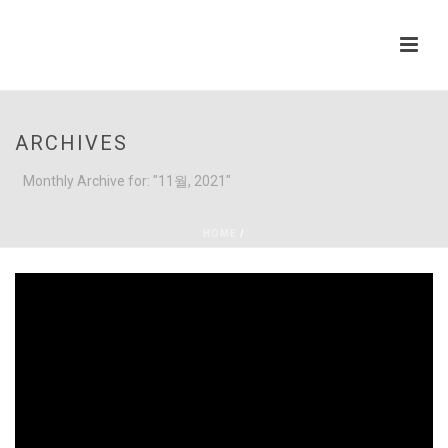
ARCHIVES
Monthly Archive for: "11월, 2021"
HOME
/