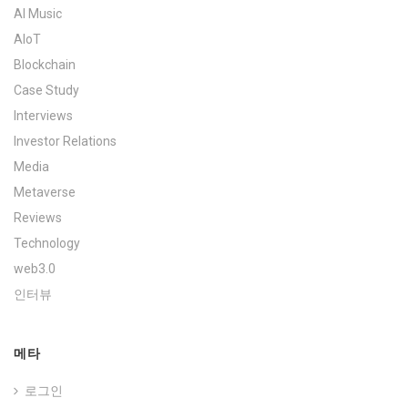
AI Music
AIoT
Blockchain
Case Study
Interviews
Investor Relations
Media
Metaverse
Reviews
Technology
web3.0
인터뷰
메타
로그인