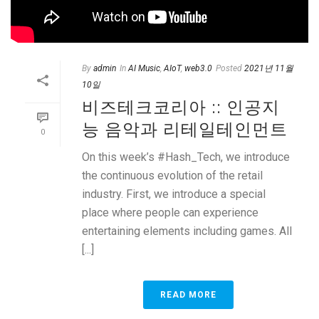
By
admin
In
AI Music
,
AIoT
,
web3.0
Posted
2021년 11월
10일
비즈테크코리아 :: 인공지
능 음악과 리테일테인먼트
0
On this week’s #Hash_Tech, we introduce
the continuous evolution of the retail
industry. First, we introduce a special
place where people can experience
entertaining elements including games. All
[...]
READ MORE