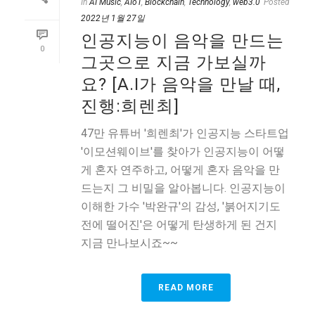
In
AI Music
,
AIoT
,
Blockchain
,
Technology
,
web3.0
Posted
2022년 1월 27일
인공지능이 음악을 만드는
0
그곳으로 지금 가보실까
요? [A.I가 음악을 만날 때,
진행:희렌최]
47만 유튜버 '희렌최'가 인공지능 스타트업
'이모션웨이브'를 찾아가 인공지능이 어떻
게 혼자 연주하고, 어떻게 혼자 음악을 만
드는지 그 비밀을 알아봅니다. 인공지능이
이해한 가수 '박완규'의 감성, '붉어지기도
전에 떨어진'은 어떻게 탄생하게 된 건지
지금 만나보시죠~~
READ MORE