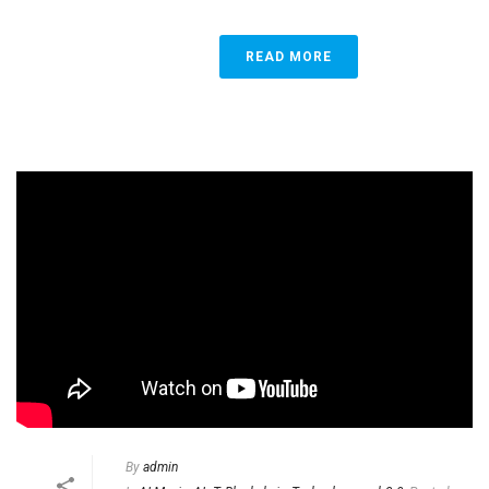
READ MORE
By
admin