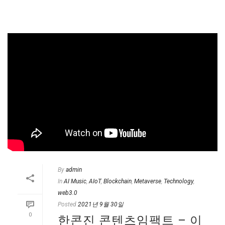
By
admin
In
AI Music
,
AIoT
,
Blockchain
,
Metaverse
,
Technology
,
web3.0
Posted
2021년 9월 30일
0
한콘진 콘텐츠임팩트 – 이