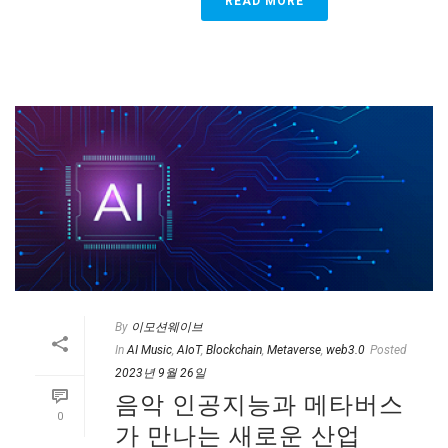
READ MORE
By
이모션웨이브
In
AI Music
,
AIoT
,
Blockchain
,
Metaverse
,
web3.0
Posted
2023년 9월 26일
음악 인공지능과 메타버스
0
가 만나는 새로운 산업