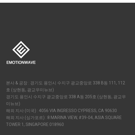
본사 & 공장 : 경기도 용인시 수지구 광교중앙로 338 B동 111, 112
호 (상현동, 광교우미뉴브)
경기도 용인시 수지구 광교중앙로 338 A동 205호 (상현동, 광교우
미뉴브)
해외 지사 (미국) : 4056 VIA INGRESSO CYPRESS, CA 90630
해외 지사 (싱가포르) : 8 MARINA VIEW, #39-04, ASIA SQUARE
TOWER 1, SINGAPORE 018960