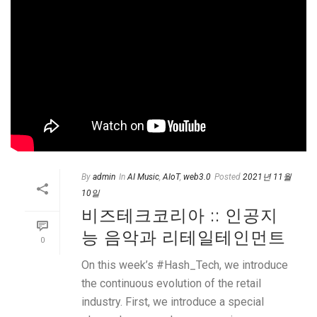
By
admin
In
AI Music
,
AIoT
,
web3.0
Posted
2021년 11월
10일
비즈테크코리아 :: 인공지
능 음악과 리테일테인먼트
0
On this week’s #Hash_Tech, we introduce
the continuous evolution of the retail
industry. First, we introduce a special