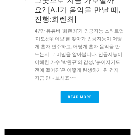
그곳으로 지금 가보실까
요? [A.I가 음악을 만날 때,
진행:희렌최]
47만 유튜버 '희렌최'가 인공지능 스타트업
'이모션웨이브'를 찾아가 인공지능이 어떻
게 혼자 연주하고, 어떻게 혼자 음악을 만
드는지 그 비밀을 알아봅니다. 인공지능이
이해한 가수 '박완규'의 감성, '붉어지기도
전에 떨어진'은 어떻게 탄생하게 된 건지
지금 만나보시죠~~
READ MORE