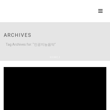
ARCHIVES
Tag Archives for: "인공지능음악"
HOME
/