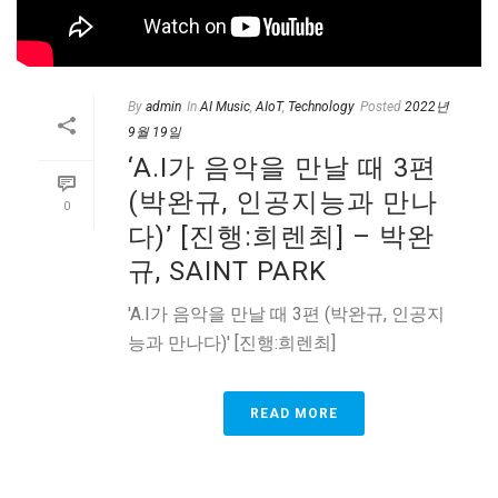
By
admin
In
AI Music
,
AIoT
,
Technology
Posted
2022년
9월 19일
‘A.I가 음악을 만날 때 3편
(박완규, 인공지능과 만나
0
다)’ [진행:희렌최] – 박완
규, SAINT PARK
'A.I가 음악을 만날 때 3편 (박완규, 인공지
능과 만나다)' [진행:희렌최]
READ MORE