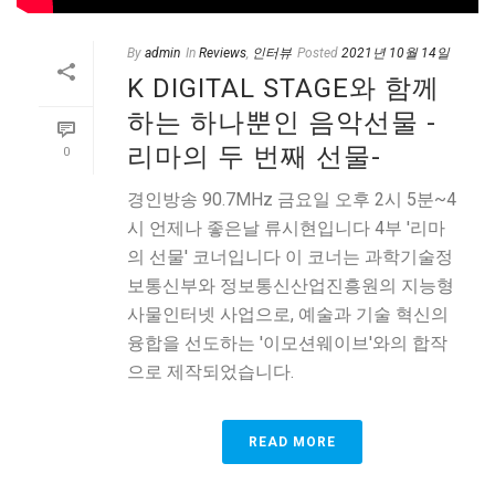
By
admin
In
Reviews
,
인터뷰
Posted
2021년 10월 14일
K DIGITAL STAGE와 함께
하는 하나뿐인 음악선물 -
리마의 두 번째 선물-
0
경인방송 90.7MHz 금요일 오후 2시 5분~4
시 언제나 좋은날 류시현입니다 4부 '리마
의 선물' 코너입니다 이 코너는 과학기술정
보통신부와 정보통신산업진흥원의 지능형
사물인터넷 사업으로, 예술과 기술 혁신의
융합을 선도하는 '이모션웨이브'와의 합작
으로 제작되었습니다.
READ MORE