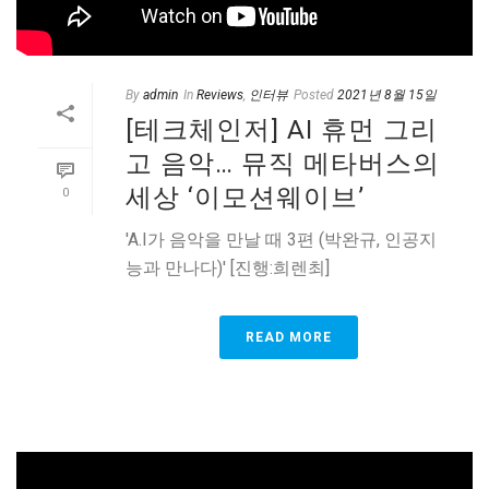
By
admin
In
Reviews
,
인터뷰
Posted
2021년 8월 15일
[테크체인저] AI 휴먼 그리
고 음악… 뮤직 메타버스의
세상 ‘이모션웨이브’
0
'A.I가 음악을 만날 때 3편 (박완규, 인공지
능과 만나다)' [진행:희렌최]
READ MORE