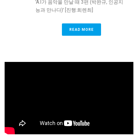
'A.I가 음악을 만날 때 3편 (박완규, 인공지
능과 만나다)' [진행:희렌최]
READ MORE