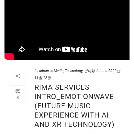
By
admin
In
Media
,
Technology
,
인터뷰
Posted
2020년
11월 12일
RIMA SERVICES
INTRO_EMOTIONWAVE
0
(FUTURE MUSIC
EXPERIENCE WITH AI
AND XR TECHNOLOGY)