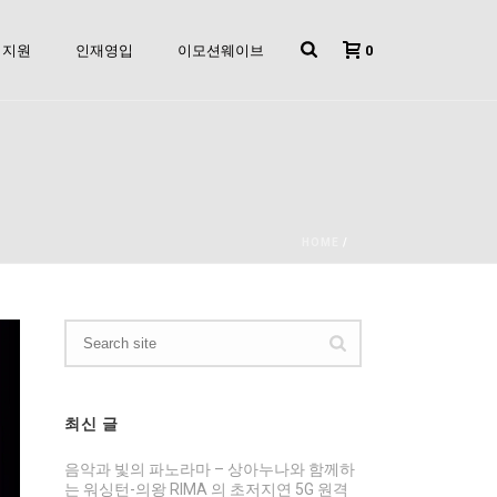
0
지원
인재영입
이모션웨이브
HOME
/
최신 글
음악과 빛의 파노라마 – 상아누나와 함께하
는 워싱턴-의왕 RIMA 의 초저지연 5G 원격