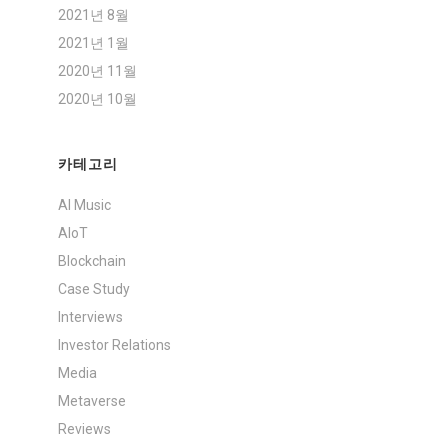
2021년 8월
2021년 1월
2020년 11월
2020년 10월
카테고리
AI Music
AIoT
Blockchain
Case Study
Interviews
Investor Relations
Media
Metaverse
Reviews