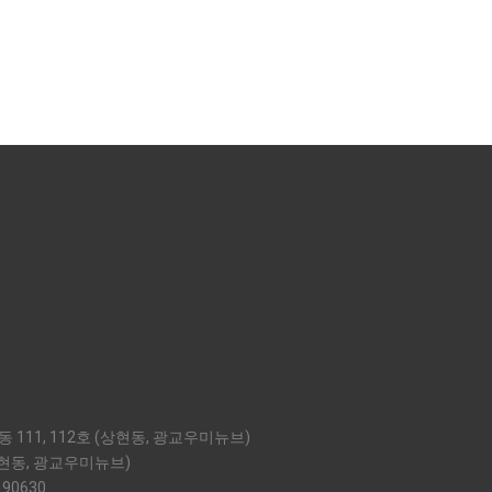
 111, 112호 (상현동, 광교우미뉴브)
상현동, 광교우미뉴브)
 90630