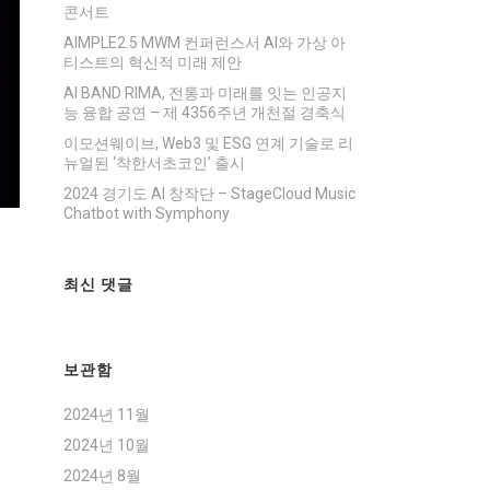
콘서트
AIMPLE2.5 MWM 컨퍼런스서 AI와 가상 아
티스트의 혁신적 미래 제안
AI BAND RIMA, 전통과 미래를 잇는 인공지
능 융합 공연 – 제 4356주년 개천절 경축식
이모션웨이브, Web3 및 ESG 연계 기술로 리
뉴얼된 ‘착한서초코인’ 출시
2024 경기도 AI 창작단 – StageCloud Music
Chatbot with Symphony
최신 댓글
보관함
2024년 11월
2024년 10월
2024년 8월