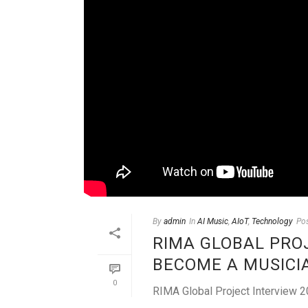
By
admin
In
AI Music
,
AIoT
,
Technology
Po
RIMA GLOBAL PRO
BECOME A MUSICI
0
RIMA Global Project Interview 