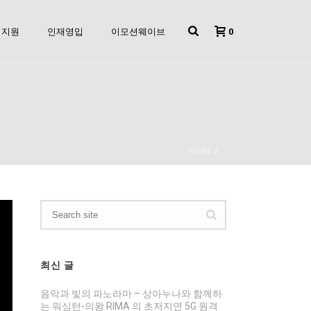
0
지원
인재영입
이모션웨이브
HOME
/
최신 글
음악과 빛의 파노라마 – 상아누나와 함께하
는 워싱턴-의왕 RIMA 의 초저지연 5G 원격