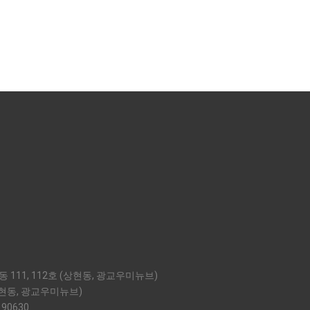
 111, 112호 (상현동, 광교우미뉴브)
상현동, 광교우미뉴브)
 90630