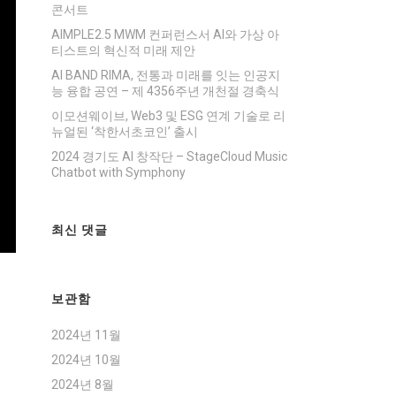
콘서트
AIMPLE2.5 MWM 컨퍼런스서 AI와 가상 아
티스트의 혁신적 미래 제안
AI BAND RIMA, 전통과 미래를 잇는 인공지
능 융합 공연 – 제 4356주년 개천절 경축식
이모션웨이브, Web3 및 ESG 연계 기술로 리
뉴얼된 ‘착한서초코인’ 출시
2024 경기도 AI 창작단 – StageCloud Music
Chatbot with Symphony
최신 댓글
보관함
2024년 11월
2024년 10월
2024년 8월