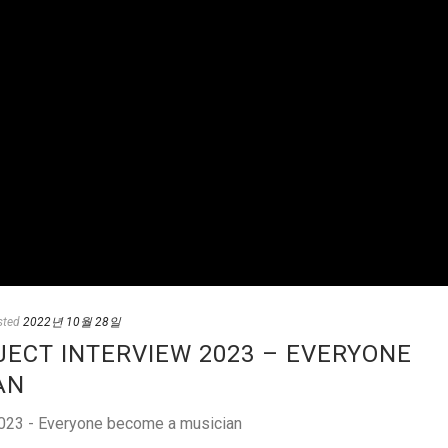
sted
2022년 10월 28일
JECT INTERVIEW 2023 – EVERYONE
AN
2023 - Everyone become a musician