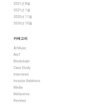
2021년 8월
2021년 1월
2020년 11월
2020년 10월
카테고리
AI Music
AIoT
Blockchain
Case Study
Interviews
Investor Relations
Media
Metaverse
Reviews