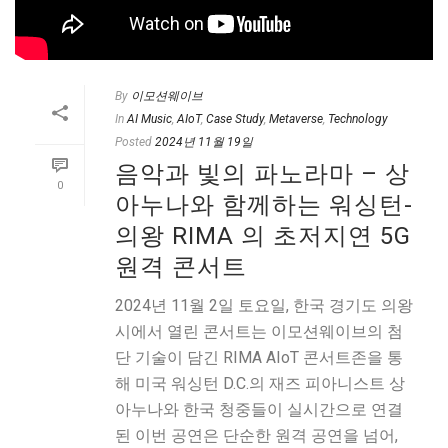
By
이모션웨이브
In
AI Music
,
AIoT
,
Case Study
,
Metaverse
,
Technology
Posted
2024년 11월 19일
음악과 빛의 파노라마 – 상
0
아누나와 함께하는 워싱턴-
의왕 RIMA 의 초저지연 5G
원격 콘서트
2024년 11월 2일 토요일, 한국 경기도 의왕
시에서 열린 콘서트는 이모션웨이브의 첨
단 기술이 담긴 RIMA AIoT 콘서트존을 통
해 미국 워싱턴 D.C.의 재즈 피아니스트 상
아누나와 한국 청중들이 실시간으로 연결
된 이번 공연은 단순한 원격 공연을 넘어,