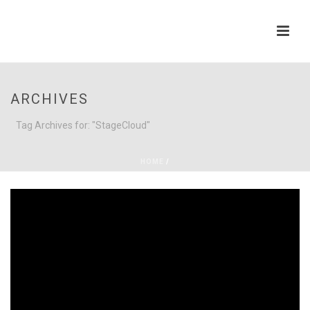
ARCHIVES
Tag Archives for: "StageCloud"
HOME
/