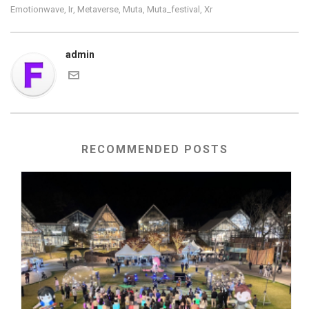
Emotionwave
Ir
Metaverse
Muta
Muta_festival
Xr
,
,
,
,
,
admin
RECOMMENDED POSTS