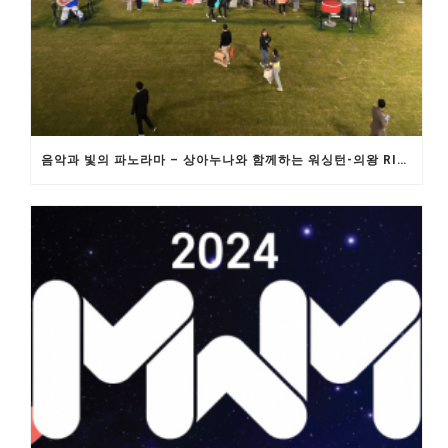
음악과 빛의 파노라마 – 상아누나와 함께하는 워싱턴-의왕 RIMA 의 초저지연 5G 원격 콘서트