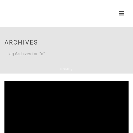
ARCHIVES
Tag Archives for: "ir"
HOME
/