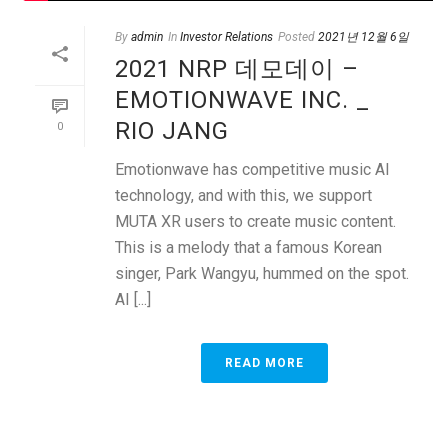
By
admin
In
Investor Relations
Posted
2021년 12월 6일
2021 NRP 데모데이 –
EMOTIONWAVE INC. _
RIO JANG
0
Emotionwave has competitive music AI
technology, and with this, we support
MUTA XR users to create music content.
This is a melody that a famous Korean
singer, Park Wangyu, hummed on the spot.
AI [...]
READ MORE