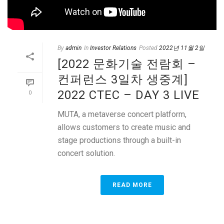
By
admin
In
Investor Relations
Posted
2022년 11월 2일
[2022 문화기술 전람회 –
컨퍼런스 3일차 생중계]
2022 CTEC – DAY 3 LIVE
0
MUTA, a metaverse concert platform,
allows customers to create music and
stage productions through a built-in
concert solution.
READ MORE