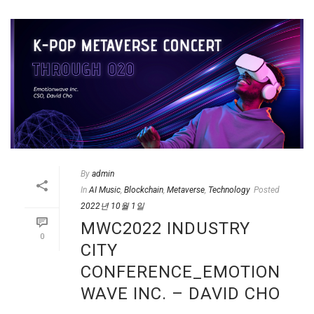
By
admin
In
AI Music
,
Blockchain
,
Metaverse
,
Technology
Posted
2022년 10월 1일
MWC2022 INDUSTRY
0
CITY
CONFERENCE_EMOTION
WAVE INC. – DAVID CHO