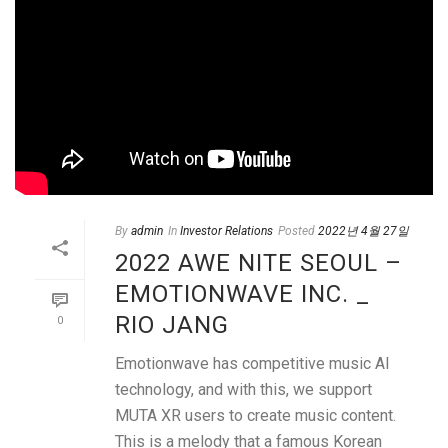
By
admin
In
Investor Relations
Posted
2022년 4월 27일
2022 AWE NITE SEOUL –
EMOTIONWAVE INC. _
RIO JANG
0
Emotionwave has competitive music AI
technology, and with this, we support
MUTA XR users to create music content.
This is a melody that a famous Korean