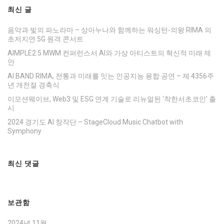
최신 글
음악과 빛의 파노라마 – 상아누나와 함께하는 워싱턴-의왕 RIMA 의
초저지연 5G 원격 콘서트
AIMPLE2.5 MWM 컨퍼런스서 AI와 가상 아티스트의 혁신적 미래 제
안
AI BAND RIMA, 전통과 미래를 잇는 인공지능 융합 공연 – 제 4356주
년 개천절 경축식
이모션웨이브, Web3 및 ESG 연계 기술로 리뉴얼된 ‘착한서초코인’ 출
시
2024 경기도 AI 창작단 – StageCloud Music Chatbot with
Symphony
최신 댓글
보관함
2024년 11월